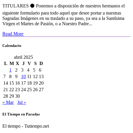
TITULARES ⚫️ Ponemos a disposición de nuestros hermanos el
siguiente formulario para todo aquel que desee portar a nuestras
Sagradas Imágenes en su traslado a su paso, ya sea a la Santísima
Virgen el Martes de Pasión, o a Nuestro Padre...
Read More
Calendario
abril 2025
L
M
X
J
V
S
D
1
2
3
4
5
6
7
8
9
10
11
12
13
14
15
16
17
18
19
20
21
22
23
24
25
26
27
28
29
30
« Mar
Jul »
Contraindications viagra
Can you get viagra at cvs
Viagra and
El Tiempo en Paradas
woman penis permanent
Viagra vs cialis drugs
Viagra vs cialis
alcohol
Viagra in hindi
Does viagra make you last longer
Viagra
El tiempo - Tutiempo.net
commercial 2019 black man
Viagra and anxiety attacks
Buy 50 mg